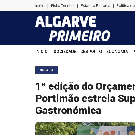
Início
|
Ficha Técnica
|
Estatuto Editorial
|
Política d
INÍCIO
SOCIEDADE
DESPORTO
ECONOMIA
P
BORA LÁ
1ª edição do Orçamen
Portimão estreia Supr
Gastronómica