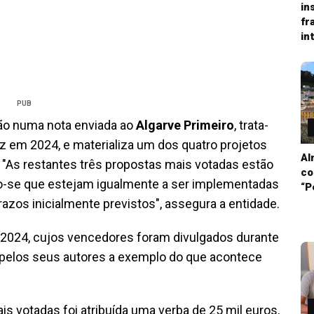
in
fr
in
PUB
ão numa nota enviada ao
Algarve Primeiro
, trata-
ez em 2024, e materializa um dos quatro projetos
Al
 "As restantes três propostas mais votadas estão
co
-se que estejam igualmente a ser implementadas
“P
azos inicialmente previstos", assegura a entidade.
 2024, cujos vencedores foram divulgados durante
pelos seus autores a exemplo do que acontece
s votadas foi atribuída uma verba de 25 mil euros,