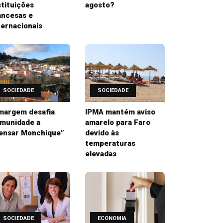
stituições
agosto?
ancesas e
ternacionais
SOCIEDADE
SOCIEDADE
margem desafia
IPMA mantém aviso
munidade a
amarelo para Faro
ensar Monchique”
devido às
temperaturas
elevadas
SOCIEDADE
ECONOMIA