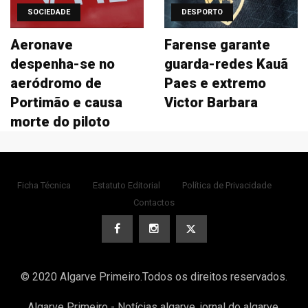
SOCIEDADE
DESPORTO
Aeronave
Farense garante
despenha-se no
guarda-redes Kauã
aeródromo de
Paes e extremo
Portimão e causa
Victor Barbara
morte do piloto
Ficha Técnica
Estatuto Editorial
Política de Privacidade
Contactos
© 2020 Algarve Primeiro.Todos os direitos reservados.
Algarve Primeiro - Notícias algarve, jornal do algarve,