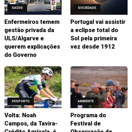
SAÚDE
SOCIEDADE
Enfermeiros temem
Portugal vai assistir
gestão privada da
a eclipse total do
ULS/Algarve e
Sol pela primeira
querem explicações
vez desde 1912
do Governo
DESPORTO
AMBIENTE
Volta: Noah
Programa do
Campos, da Tavira-
Festival de
Crédito Agrícola, é
Observação de