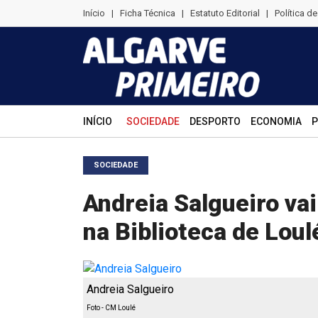
Início
|
Ficha Técnica
|
Estatuto Editorial
|
Política d
INÍCIO
SOCIEDADE
DESPORTO
ECONOMIA
P
SOCIEDADE
Andreia Salgueiro vai
na Biblioteca de Loul
Andreia Salgueiro
Foto - CM Loulé