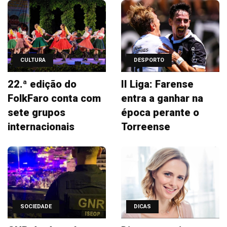
CULTURA
DESPORTO
22.ª edição do
II Liga: Farense
FolkFaro conta com
entra a ganhar na
sete grupos
época perante o
internacionais
Torreense
SOCIEDADE
DICAS