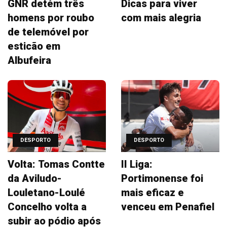
GNR detém três
Dicas para viver
homens por roubo
com mais alegria
de telemóvel por
esticão em
Albufeira
DESPORTO
DESPORTO
Volta: Tomas Contte
II Liga:
da Aviludo-
Portimonense foi
Louletano-Loulé
mais eficaz e
Concelho volta a
venceu em Penafiel
subir ao pódio após