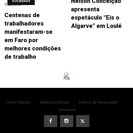
Nelson Conceição
SOCIEDADE
apresenta
Centenas de
espetáculo "Eis o
trabalhadores
Algarve" em Loulé
manifestaram-se
em Faro por
melhores condições
de trabalho
PUB
Ficha Técnica
Estatuto Editorial
Política de Privacidade
Contactos