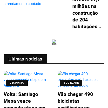
milhões na
construção
de 204
habitações
para
arrendamento
PUB
apoiado
Últimas Notícias
DESPORTO
SOCIEDADE
Volta: Santiago
Vão chegar 490
Mesa vence
bicicletas
segunda etapa em
partilhadas ao