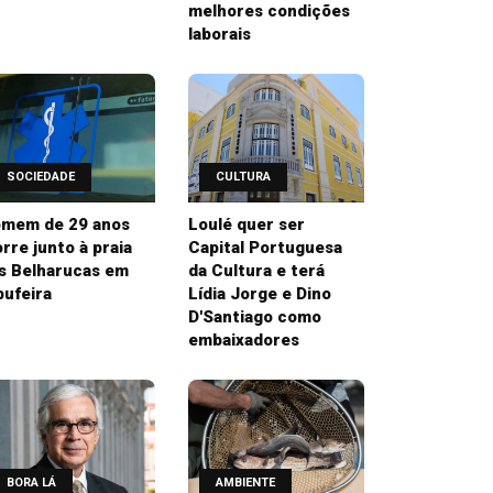
melhores condições
laborais
SOCIEDADE
CULTURA
mem de 29 anos
Loulé quer ser
rre junto à praia
Capital Portuguesa
s Belharucas em
da Cultura e terá
bufeira
Lídia Jorge e Dino
D'Santiago como
embaixadores
BORA LÁ
AMBIENTE