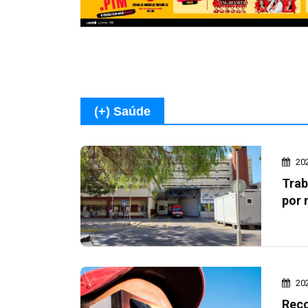
(+) Saúde
20
Trab
por 
20
Reco