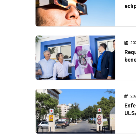
ecli
20
Requ
bene
20
Enfe
ULS/