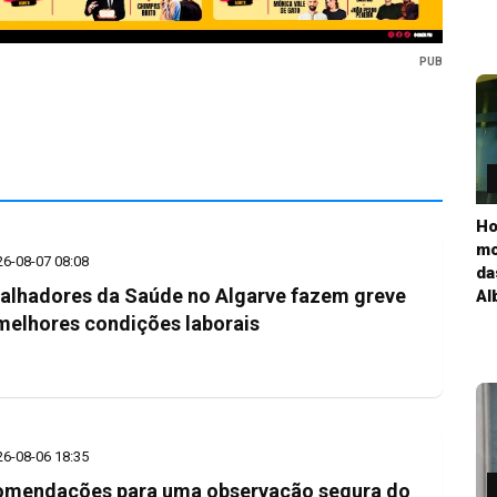
PUB
Ho
mo
26-08-07 08:08
da
alhadores da Saúde no Algarve fazem greve
Al
melhores condições laborais
26-08-06 18:35
mendações para uma observação segura do