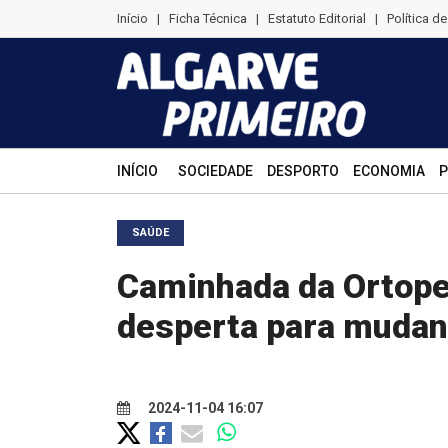
Início
|
Ficha Técnica
|
Estatuto Editorial
|
Política d
INÍCIO
SOCIEDADE
DESPORTO
ECONOMIA
P
SAÚDE
Caminhada da Ortope
desperta para mudanç
2024-11-04 16:07