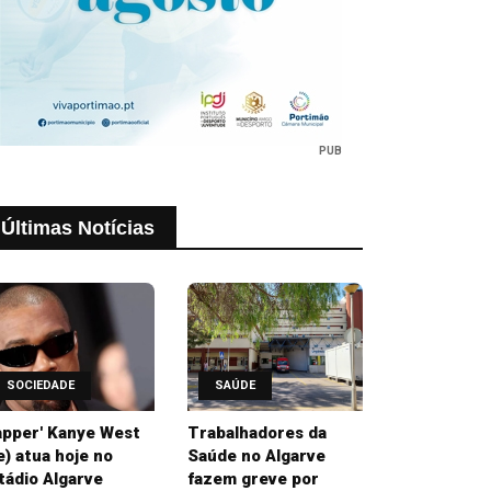
PUB
Últimas Notícias
SOCIEDADE
SAÚDE
apper' Kanye West
Trabalhadores da
e) atua hoje no
Saúde no Algarve
tádio Algarve
fazem greve por