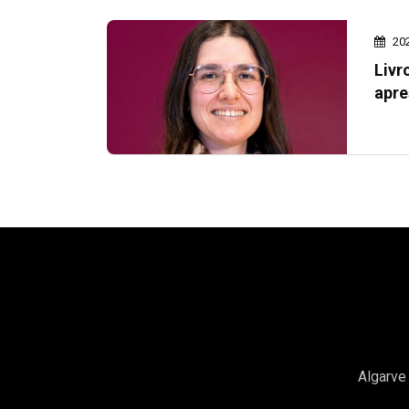
20
Livr
apre
Algarve 