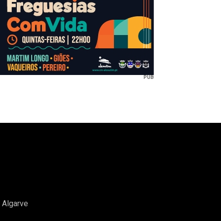
PUB
o Algarve