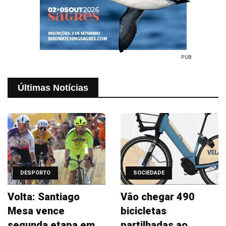
PUB
Últimas Notícias
DESPORTO
SOCIEDADE
Volta: Santiago
Vão chegar 490
Mesa vence
bicicletas
segunda etapa em
partilhadas ao