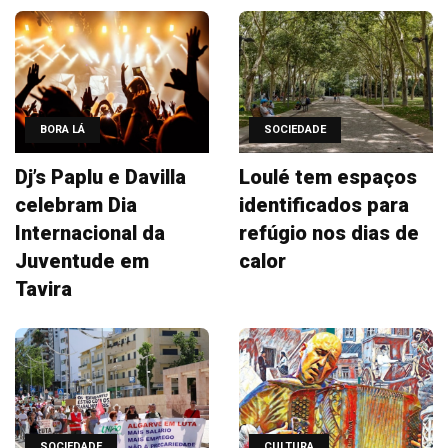
BORA LÁ
SOCIEDADE
Dj’s Paplu e Davilla
Loulé tem espaços
celebram Dia
identificados para
Internacional da
refúgio nos dias de
Juventude em
calor
Tavira
SOCIEDADE
CULTURA