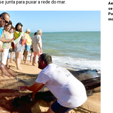
se junta para puxar a rede do mar.
Ae
se
Po
mo