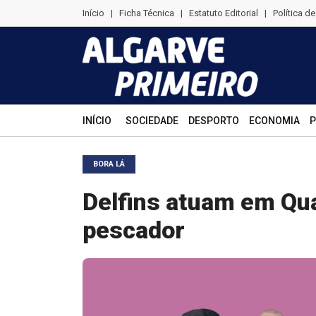
Início
|
Ficha Técnica
|
Estatuto Editorial
|
Política d
INÍCIO
SOCIEDADE
DESPORTO
ECONOMIA
P
BORA LÁ
Delfins atuam em Qua
pescador