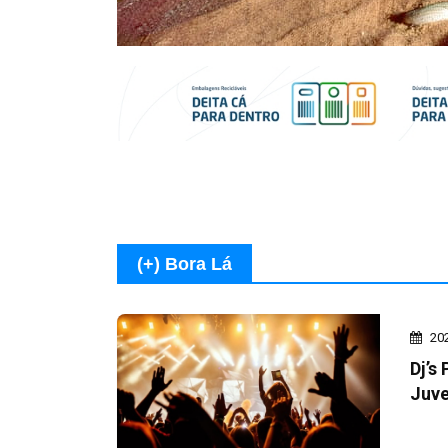
(+) Bora Lá
20
Dj’s
Juve