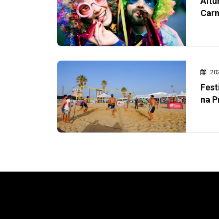
Altu
Carn
20
Fest
na P