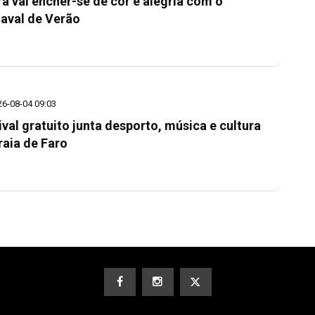
ra vai encher-se de cor e alegria com o
aval de Verão
26-08-04 09:03
ival gratuito junta desporto, música e cultura
raia de Faro