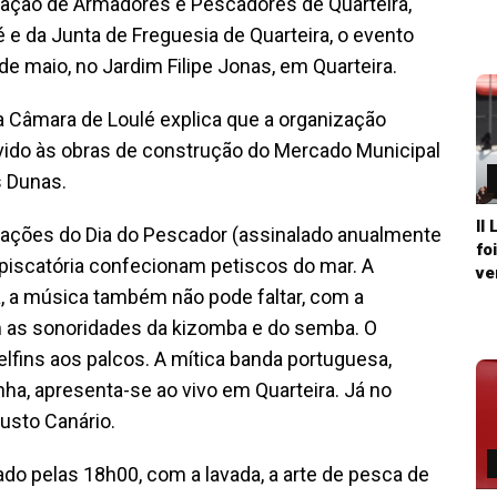
ação de Armadores e Pescadores de Quarteira,
 e da Junta de Freguesia de Quarteira, o evento
e maio, no Jardim Filipe Jonas, em Quarteira.
 a Câmara de Loulé explica que a organização
vido às obras de construção do Mercado Municipal
s Dunas.
II
ações do Dia do Pescador (assinalado anualmente
fo
 piscatória confecionam petiscos do mar. A
ve
a música também não pode faltar, com a
m as sonoridades da kizomba e do semba. O
lfins aos palcos. A mítica banda portuguesa,
ha, apresenta-se ao vivo em Quarteira. Já no
usto Canário.
do pelas 18h00, com a lavada, a arte de pesca de