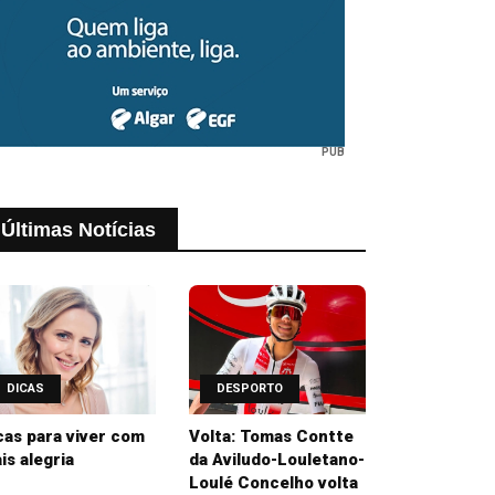
PUB
Últimas Notícias
DICAS
DESPORTO
cas para viver com
Volta: Tomas Contte
is alegria
da Aviludo-Louletano-
Loulé Concelho volta