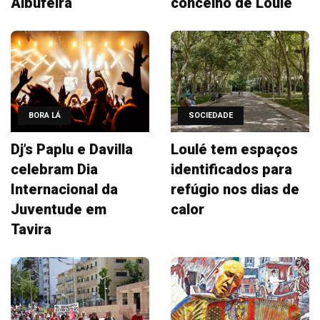
Albufeira
concelho de Loulé
BORA LÁ
SOCIEDADE
Dj’s Paplu e Davilla
Loulé tem espaços
celebram Dia
identificados para
Internacional da
refúgio nos dias de
Juventude em
calor
Tavira