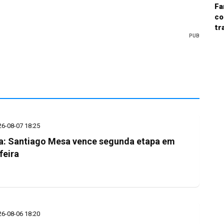
Fa
co
tr
PUB
26-08-07 18:25
a: Santiago Mesa vence segunda etapa em
feira
26-08-06 18:20