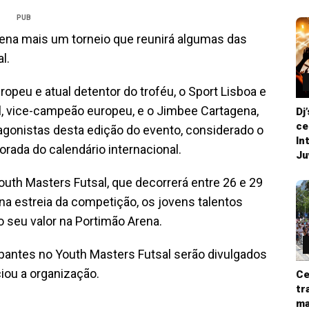
PUB
rena mais um torneio que reunirá algumas das
l.
opeu e atual detentor do troféu, o Sport Lisboa e
l, vice-campeão europeu, e o Jimbee Cartagena,
Dj
ce
agonistas desta edição do evento, considerado o
In
orada do calendário internacional.
Ju
outh Masters Futsal, que decorrerá entre 26 e 29
a estreia da competição, os jovens talentos
o seu valor na Portimão Arena.
ipantes no Youth Masters Futsal serão divulgados
ciou a organização.
Ce
tr
ma