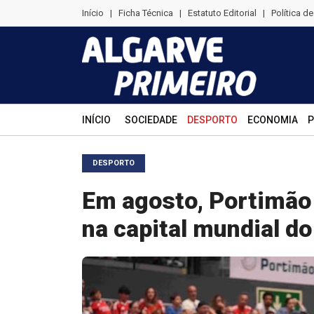
Início
|
Ficha Técnica
|
Estatuto Editorial
|
Política d
INÍCIO
SOCIEDADE
DESPORTO
ECONOMIA
P
DESPORTO
Em agosto, Portimão 
na capital mundial do