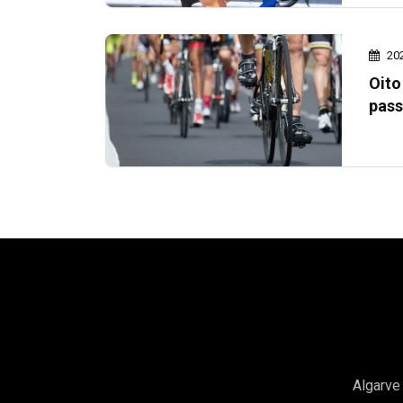
20
Oito
pass
Algarve 