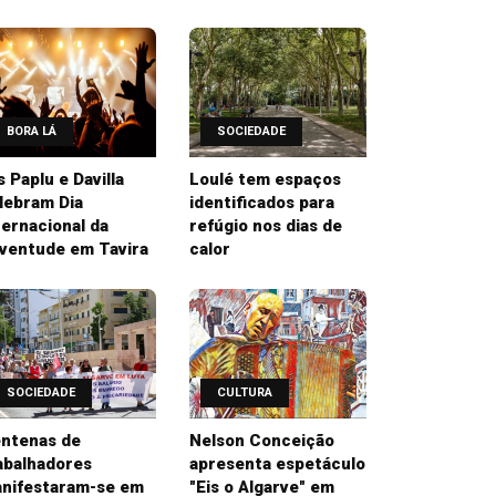
BORA LÁ
SOCIEDADE
’s Paplu e Davilla
Loulé tem espaços
lebram Dia
identificados para
ternacional da
refúgio nos dias de
ventude em Tavira
calor
SOCIEDADE
CULTURA
ntenas de
Nelson Conceição
abalhadores
apresenta espetáculo
nifestaram-se em
"Eis o Algarve" em