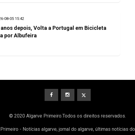
26-08-05 15:42
 anos depois, Volta a Portugal em Bicicleta
a por Albufeira
© 2020 Algarve Primeiro.Todos os direitos reservados.
Primeiro - Notícias algarve, jornal do algarve, últimas notícias d