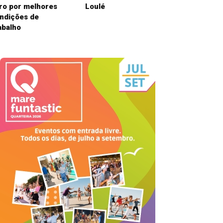
ro por melhores
Loulé
ndições de
abalho