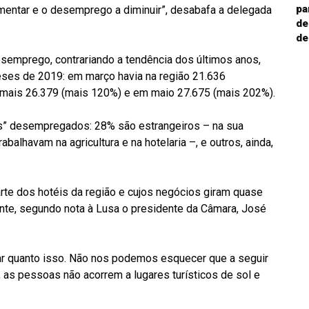
pa
entar e o desemprego a diminuir”, desabafa a delegada
de
de
emprego, contrariando a tendência dos últimos anos,
es de 2019: em março havia na região 21.636
 mais 26.379 (mais 120%) e em maio 27.675 (mais 202%).
os” desempregados: 28% são estrangeiros – na sua
abalhavam na agricultura e na hotelaria –, e outros, ainda,
rte dos hotéis da região e cujos negócios giram quase
ante, segundo nota à Lusa o presidente da Câmara, José
near quanto isso. Não nos podemos esquecer que a seguir
, as pessoas não acorrem a lugares turísticos de sol e