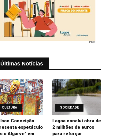
PUB
Últimas Notícias
CULTURA
SOCIEDADE
lson Conceição
Lagoa conclui obra de
resenta espetáculo
2 milhões de euros
is o Algarve" em
para reforçar