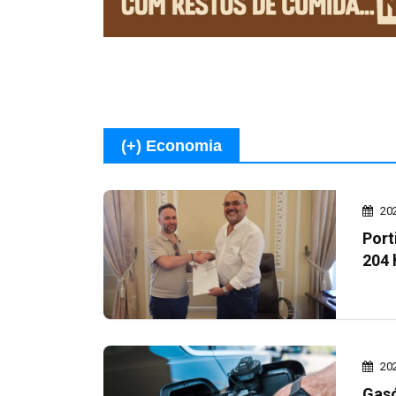
(+) Economia
20
Port
204 
20
Gasó