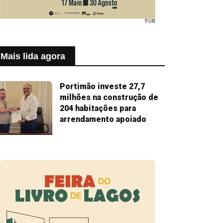
PUB
Mais lida agora
Portimão investe 27,7
milhões na construção de
204 habitações para
arrendamento apoiado