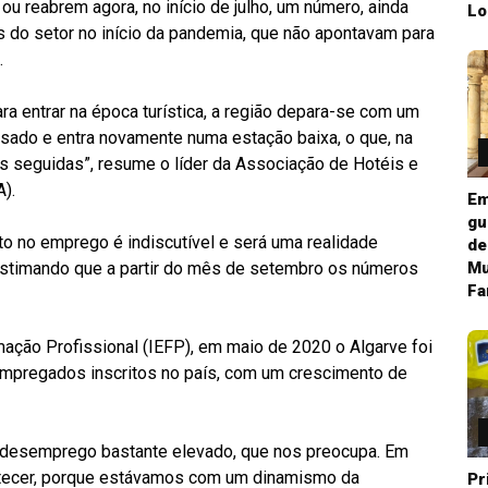
ou reabrem agora, no início de julho, um número, ainda
Lo
 do setor no início da pandemia, que não apontavam para
.
a entrar na época turística, a região depara-se com um
sado e entra novamente numa estação baixa, o que, na
xas seguidas”, resume o líder da Associação de Hotéis e
).
Em
gu
to no emprego é indiscutível e será uma realidade
de
, estimando que a partir do mês de setembro os números
Mu
Fa
ção Profissional (IEFP), em maio de 2020 o Algarve foi
empregados inscritos no país, com um crescimento de
 desemprego bastante elevado, que nos preocupa. Em
contecer, porque estávamos com um dinamismo da
Pr