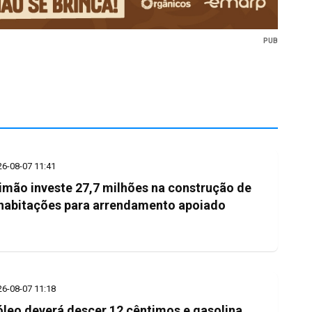
PUB
26-08-07 11:41
imão investe 27,7 milhões na construção de
habitações para arrendamento apoiado
26-08-07 11:18
leo deverá descer 12 cêntimos e gasolina