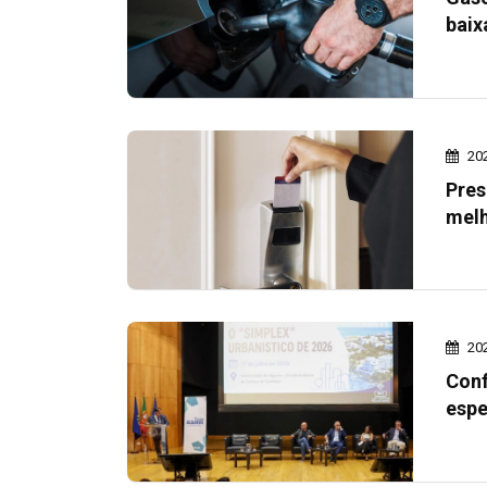
baix
20
Pres
melh
20
Conf
espe