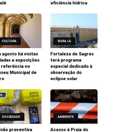
ulé
eficiência hídrica
CULTURA
BORA LÁ
 agosto há visitas
Fortaleza de Sagres
iadas a exposições
terá programa
 referência no
especial dedicado à
seu Municipal de
observação do
ro
eclipse solar
SOCIEDADE
AMBIENTE
isão preventiva
Acesso à Praia do