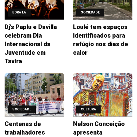
BORA LÁ
SOCIEDADE
Dj’s Paplu e Davilla
Loulé tem espaços
celebram Dia
identificados para
Internacional da
refúgio nos dias de
Juventude em
calor
Tavira
SOCIEDADE
CULTURA
Centenas de
Nelson Conceição
trabalhadores
apresenta