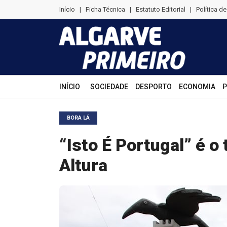
Início
|
Ficha Técnica
|
Estatuto Editorial
|
Política d
INÍCIO
SOCIEDADE
DESPORTO
ECONOMIA
P
BORA LÁ
“Isto É Portugal” é o
Altura