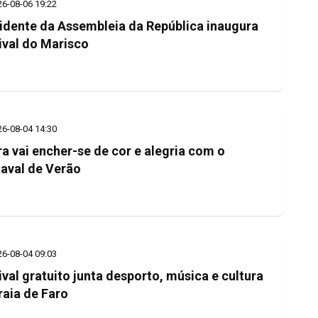
26-08-06 19:22
idente da Assembleia da República inaugura
ival do Marisco
26-08-04 14:30
ra vai encher-se de cor e alegria com o
aval de Verão
26-08-04 09:03
ival gratuito junta desporto, música e cultura
raia de Faro