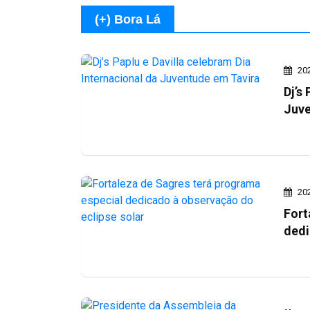
(+) Bora Lá
20
Dj’s
Juve
20
Fort
dedi