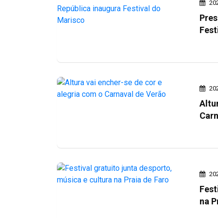
20
Pres
Fest
20
Altu
Carn
20
Fest
na P