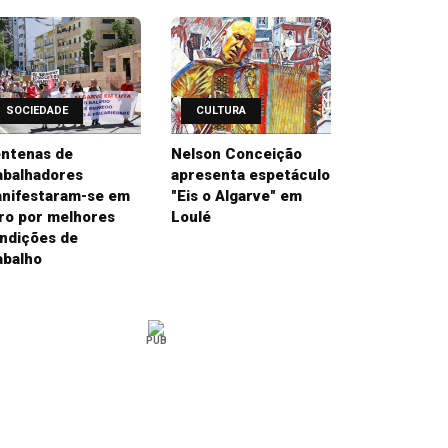
SOCIEDADE
CULTURA
ntenas de
Nelson Conceição
abalhadores
apresenta espetáculo
nifestaram-se em
"Eis o Algarve" em
ro por melhores
Loulé
ndições de
abalho
PUB