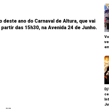
o deste ano do Carnaval de Altura, que vai
a partir das 15h30, na Avenida 24 de Junho.
Vo
ve
em
Dj
ce
In
Ju
PUB