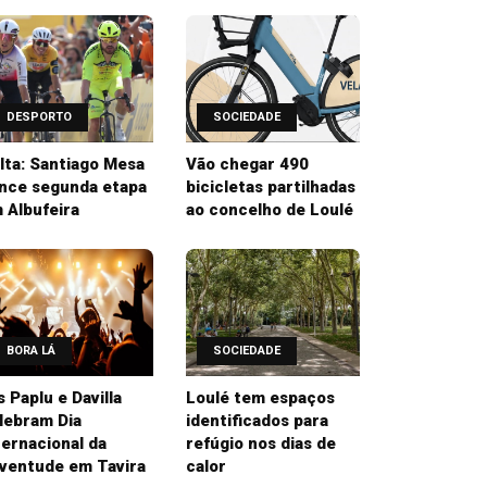
DESPORTO
SOCIEDADE
lta: Santiago Mesa
Vão chegar 490
nce segunda etapa
bicicletas partilhadas
 Albufeira
ao concelho de Loulé
BORA LÁ
SOCIEDADE
’s Paplu e Davilla
Loulé tem espaços
lebram Dia
identificados para
ternacional da
refúgio nos dias de
ventude em Tavira
calor