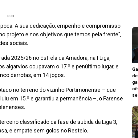
PUB
a época. A sua dedicação, empenho e compromisso
o projeto e nos objetivos que temos pela frente",
des sociais.
rada 2025/26 no Estrela da Amadora, na I Liga,
s algarvios ocupavam o 17.º e penúltimo lugar, e
Ga
inco derrotas, em 14 jogos.
de
ga
cê
rrotado no terreno do vizinho Portimonense – que
se
cluiu em 15.º e garantiu a permanência –, o Farense
Belenenses.
erceiro classificado da fase de subida da Liga 3,
casa, e empate sem golos no Restelo.