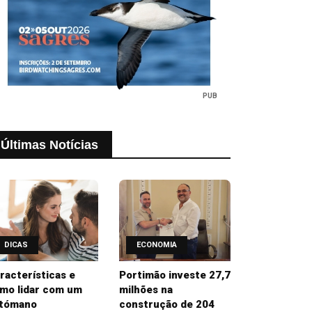
PUB
Últimas Notícias
DICAS
ECONOMIA
racterísticas e
Portimão investe 27,7
mo lidar com um
milhões na
tómano
construção de 204