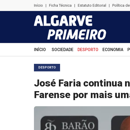
Início
|
Ficha Técnica
|
Estatuto Editorial
|
Política d
INÍCIO
SOCIEDADE
DESPORTO
ECONOMIA
P
DESPORTO
José Faria continua 
Farense por mais u