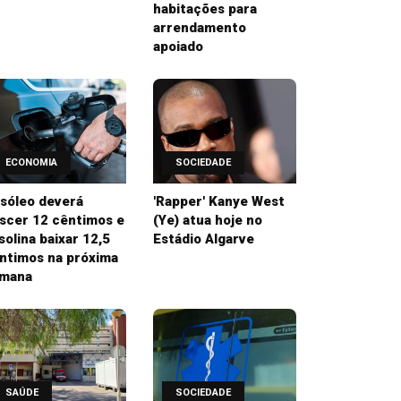
habitações para
arrendamento
apoiado
ECONOMIA
SOCIEDADE
sóleo deverá
'Rapper' Kanye West
scer 12 cêntimos e
(Ye) atua hoje no
solina baixar 12,5
Estádio Algarve
ntimos na próxima
mana
SAÚDE
SOCIEDADE