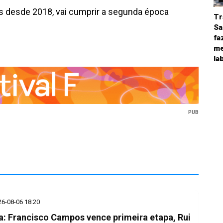
s desde 2018, vai cumprir a segunda época
Tr
Sa
fa
me
la
PUB
26-08-06 18:20
a: Francisco Campos vence primeira etapa, Rui