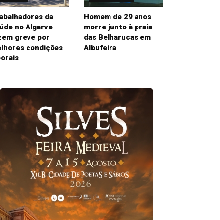
abalhadores da
Homem de 29 anos
úde no Algarve
morre junto à praia
zem greve por
das Belharucas em
lhores condições
Albufeira
borais