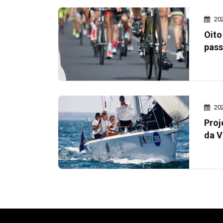
20
Oito
pass
20
Proj
da V