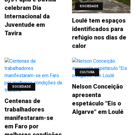
celebram Dia
SOCIEDADE
Internacional da
Loulé tem espaços
Juventude em
identificados para
Tavira
refúgio nos dias de
calor
CULTURA
Nelson Conceição
SOCIEDADE
apresenta
Centenas de
espetáculo "Eis o
trabalhadores
Algarve" em Loulé
manifestaram-se
em Faro por
melhores condições