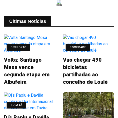
PUB
Últimas Notícias
DESPORTO
SOCIEDADE
Volta: Santiago
Vão chegar 490
Mesa vence
bicicletas
segunda etapa em
partilhadas ao
Albufeira
concelho de Loulé
BORA LÁ
Dj’s Paplu e Davilla