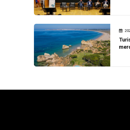
20
Turi
merc