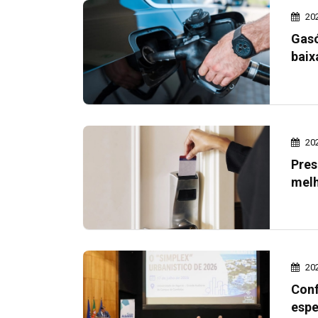
20
Gasó
baix
20
Pres
melh
20
Conf
espe