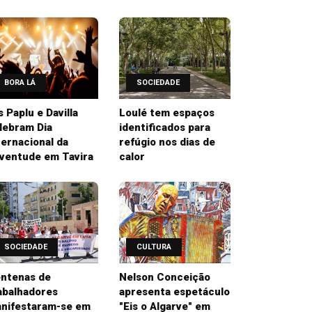
BORA LÁ
SOCIEDADE
’s Paplu e Davilla
Loulé tem espaços
lebram Dia
identificados para
ternacional da
refúgio nos dias de
ventude em Tavira
calor
SOCIEDADE
CULTURA
ntenas de
Nelson Conceição
abalhadores
apresenta espetáculo
nifestaram-se em
"Eis o Algarve" em