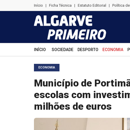
Início
|
Ficha Técnica
|
Estatuto Editorial
|
Política d
INÍCIO
SOCIEDADE
DESPORTO
ECONOMIA
P
ECONOMIA
Município de Portimã
escolas com investim
milhões de euros