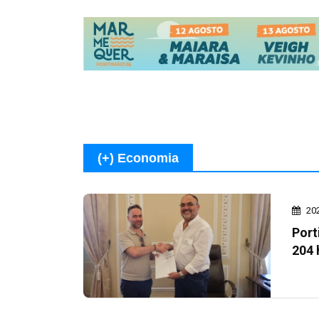
(+) Economia
20
Port
204 