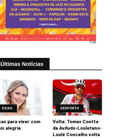
PUB
Últimas Notícias
DICAS
DESPORTO
cas para viver com
Volta: Tomas Contte
is alegria
da Aviludo-Louletano-
Loulé Concelho volta