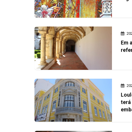
20
Em a
refe
20
Loul
terá
emb