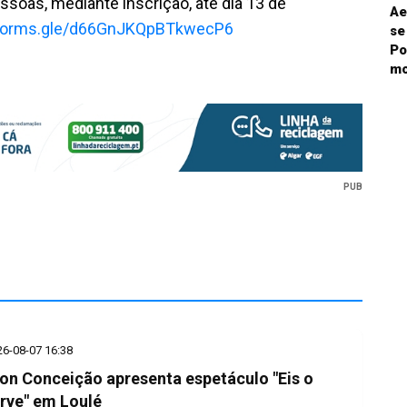
essoas, mediante inscrição, até dia 13 de
Ae
/forms.gle/d66GnJKQpBTkwecP6
se
Po
mo
PUB
26-08-07 16:38
on Conceição apresenta espetáculo "Eis o
rve" em Loulé