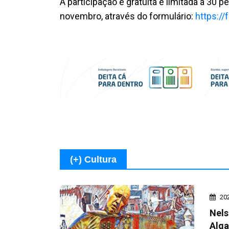
A participação é gratuita e limitada a 30 p
novembro, através do formulário:
https:/
(+) Cultura
20
Nels
Alga