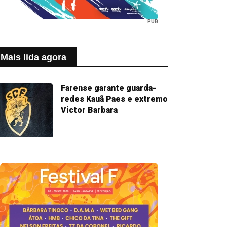
PUB
Mais lida agora
Farense garante guarda-
redes Kauã Paes e extremo
Victor Barbara