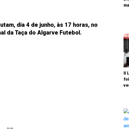
ma
tam, dia 4 de junho, às 17 horas, no
nal da Taça do Algarve Futebol.
II
fo
ve
PUB