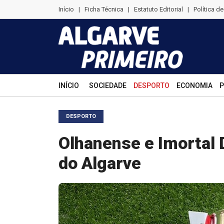
Início
|
Ficha Técnica
|
Estatuto Editorial
|
Política d
INÍCIO
SOCIEDADE
DESPORTO
ECONOMIA
P
DESPORTO
Olhanense e Imortal 
do Algarve