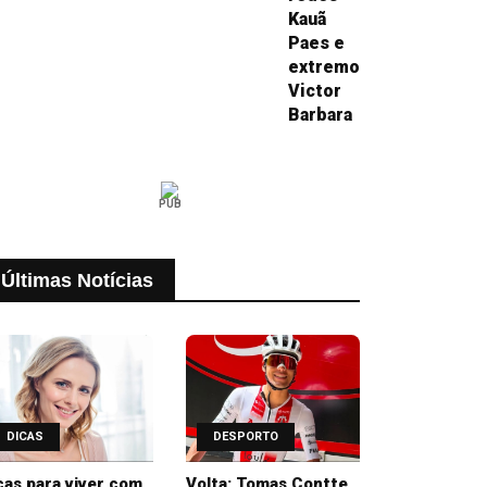
Kauã
Paes e
extremo
Victor
Barbara
PUB
Últimas Notícias
DICAS
DESPORTO
cas para viver com
Volta: Tomas Contte