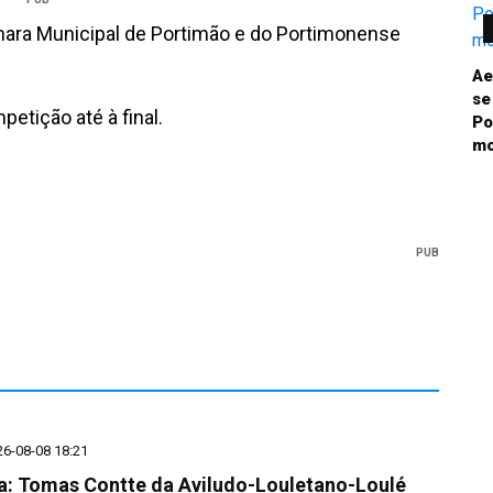
Câmara Municipal de Portimão e do Portimonense
Ae
se
etição até à final.
Po
mo
PUB
26-08-08 18:21
a: Tomas Contte da Aviludo-Louletano-Loulé