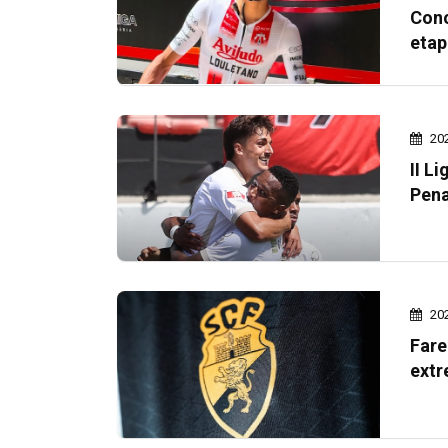
Conc
etap
20
II L
Pena
20
Fare
extr