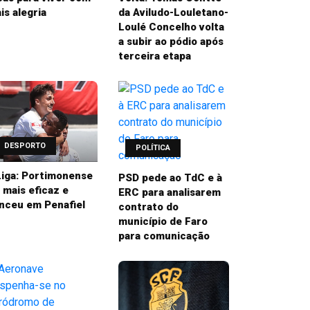
is alegria
da Aviludo-Louletano-
Loulé Concelho volta
a subir ao pódio após
terceira etapa
DESPORTO
POLÍTICA
 Liga: Portimonense
PSD pede ao TdC e à
i mais eficaz e
ERC para analisarem
nceu em Penafiel
contrato do
município de Faro
para comunicação