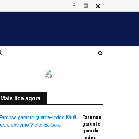
Á
PUB
Mais lida agora
Farense
garante
guarda-
redes