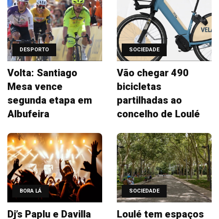
DESPORTO
SOCIEDADE
Volta: Santiago
Vão chegar 490
Mesa vence
bicicletas
segunda etapa em
partilhadas ao
Albufeira
concelho de Loulé
BORA LÁ
SOCIEDADE
Dj’s Paplu e Davilla
Loulé tem espaços