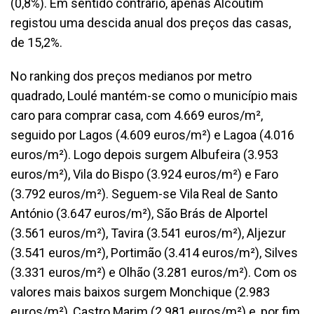
(0,8%). Em sentido contrário, apenas Alcoutim
registou uma descida anual dos preços das casas,
de 15,2%.
No ranking dos preços medianos por metro
quadrado, Loulé mantém-se como o município mais
caro para comprar casa, com 4.669 euros/m²,
seguido por Lagos (4.609 euros/m²) e Lagoa (4.016
euros/m²). Logo depois surgem Albufeira (3.953
euros/m²), Vila do Bispo (3.924 euros/m²) e Faro
(3.792 euros/m²). Seguem-se Vila Real de Santo
António (3.647 euros/m²), São Brás de Alportel
(3.561 euros/m²), Tavira (3.541 euros/m²), Aljezur
(3.541 euros/m²), Portimão (3.414 euros/m²), Silves
(3.331 euros/m²) e Olhão (3.281 euros/m²). Com os
valores mais baixos surgem Monchique (2.983
euros/m²), Castro Marim (2.981 euros/m²) e, por fim,