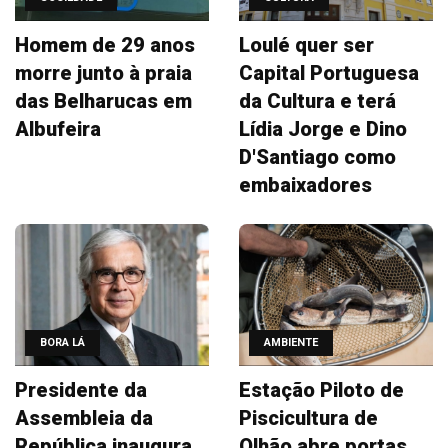
Homem de 29 anos
Loulé quer ser
morre junto à praia
Capital Portuguesa
das Belharucas em
da Cultura e terá
Albufeira
Lídia Jorge e Dino
D'Santiago como
embaixadores
BORA LÁ
AMBIENTE
Presidente da
Estação Piloto de
Assembleia da
Piscicultura de
República inaugura
Olhão abre portas