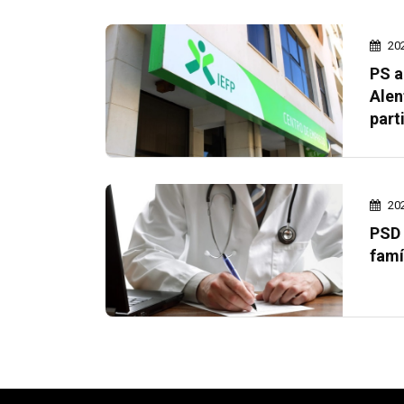
20
PS a
Alen
part
20
PSD 
famí