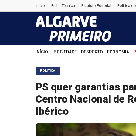
Início
|
Ficha Técnica
|
Estatuto Editorial
|
Política d
INÍCIO
SOCIEDADE
DESPORTO
ECONOMIA
P
POLÍTICA
PS quer garantias par
Centro Nacional de R
Ibérico