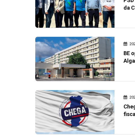
PSD 
da C
20
BE o
Alga
20
Cheg
fisc