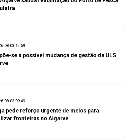
Algarve saúda reabilitação do Porto de Pesca
ulatra
26-08-03 12:59
põe-se à possível mudança de gestão da ULS
rve
26-08-03 09:49
a pede reforço urgente de meios para
alizar fronteiras no Algarve