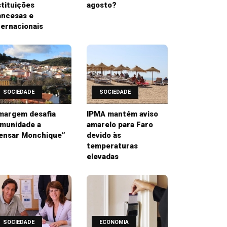
stituições
agosto?
ancesas e
ternacionais
SOCIEDADE
SOCIEDADE
margem desafia
IPMA mantém aviso
munidade a
amarelo para Faro
ensar Monchique”
devido às
temperaturas
elevadas
SOCIEDADE
ECONOMIA