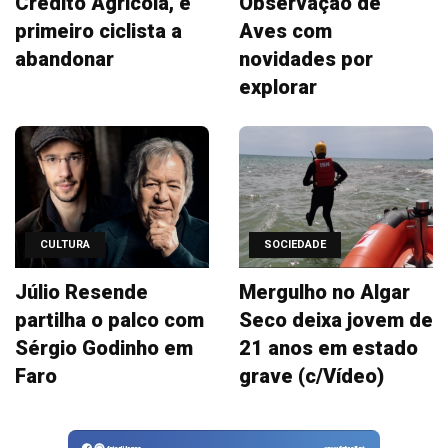
Crédito Agrícola, é
Observação de
primeiro ciclista a
Aves com
abandonar
novidades por
explorar
CULTURA
SOCIEDADE
Júlio Resende
Mergulho no Algar
partilha o palco com
Seco deixa jovem de
Sérgio Godinho em
21 anos em estado
Faro
grave (c/Vídeo)