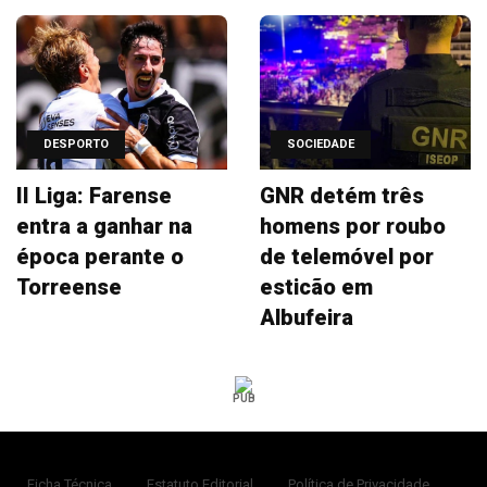
DESPORTO
SOCIEDADE
II Liga: Farense
GNR detém três
entra a ganhar na
homens por roubo
época perante o
de telemóvel por
Torreense
esticão em
Albufeira
PUB
Ficha Técnica
Estatuto Editorial
Política de Privacidade