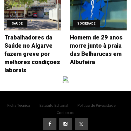
SAÚDE
SOCIEDADE
Trabalhadores da
Homem de 29 anos
Saúde no Algarve
morre junto à praia
fazem greve por
das Belharucas em
melhores condições
Albufeira
laborais
PUB
Ficha Técnica
Estatuto Editorial
Política de Privacidade
Contactos