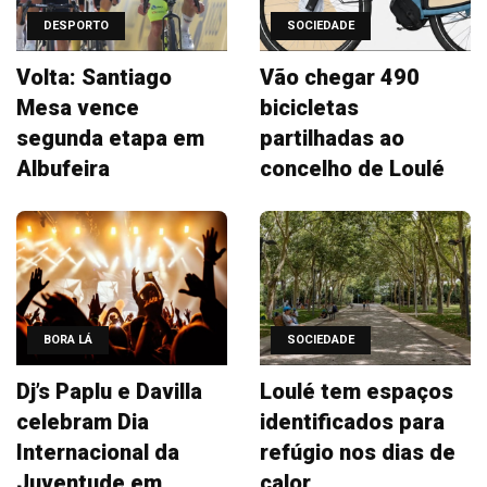
DESPORTO
SOCIEDADE
Volta: Santiago
Vão chegar 490
Mesa vence
bicicletas
segunda etapa em
partilhadas ao
Albufeira
concelho de Loulé
BORA LÁ
SOCIEDADE
Dj’s Paplu e Davilla
Loulé tem espaços
celebram Dia
identificados para
Internacional da
refúgio nos dias de
Juventude em
calor