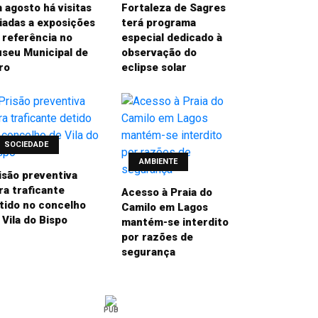
 agosto há visitas
Fortaleza de Sagres
iadas a exposições
terá programa
 referência no
especial dedicado à
seu Municipal de
observação do
ro
eclipse solar
SOCIEDADE
AMBIENTE
isão preventiva
ra traficante
Acesso à Praia do
tido no concelho
Camilo em Lagos
 Vila do Bispo
mantém-se interdito
por razões de
segurança
PUB