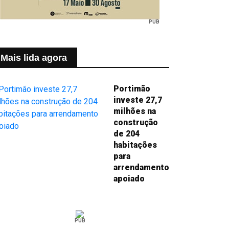
PUB
Mais lida agora
Portimão
investe 27,7
milhões na
construção
de 204
habitações
para
arrendamento
apoiado
PUB