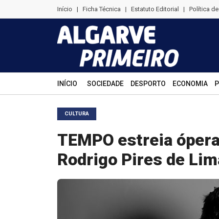
Início
|
Ficha Técnica
|
Estatuto Editorial
|
Política d
INÍCIO
SOCIEDADE
DESPORTO
ECONOMIA
P
CULTURA
TEMPO estreia óper
Rodrigo Pires de Lim