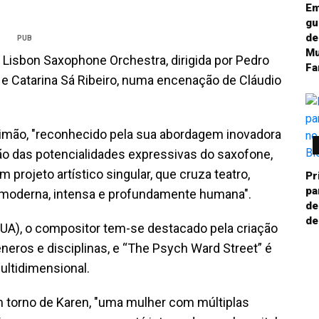
Em
gu
de
PUB
Mu
a Lisbon Saxophone Orchestra, dirigida por Pedro
Fa
a e Catarina Sá Ribeiro, numa encenação de Cláudio
imão, "reconhecido pela sua abordagem inovadora
o das potencialidades expressivas do saxofone,
 projeto artístico singular, que cruza teatro,
Pr
pa
moderna, intensa e profundamente humana".
de
de
EUA), o compositor tem-se destacado pela criação
neros e disciplinas, e “The Psych Ward Street” é
ultidimensional.
em torno de Karen, "uma mulher com múltiplas