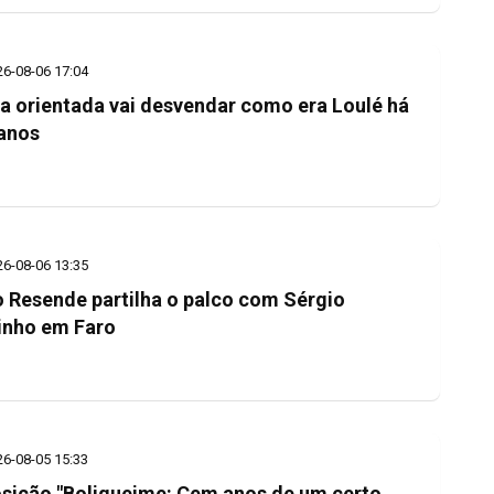
26-08-06 17:04
ta orientada vai desvendar como era Loulé há
anos
26-08-06 13:35
o Resende partilha o palco com Sérgio
nho em Faro
26-08-05 15:33
sição "Boliqueime: Cem anos de um certo