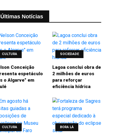
Últimas Notícias
CULTURA
SOCIEDADE
lson Conceição
Lagoa conclui obra de
resenta espetáculo
2 milhões de euros
is o Algarve" em
para reforçar
ulé
eficiência hídrica
CULTURA
BORA LÁ