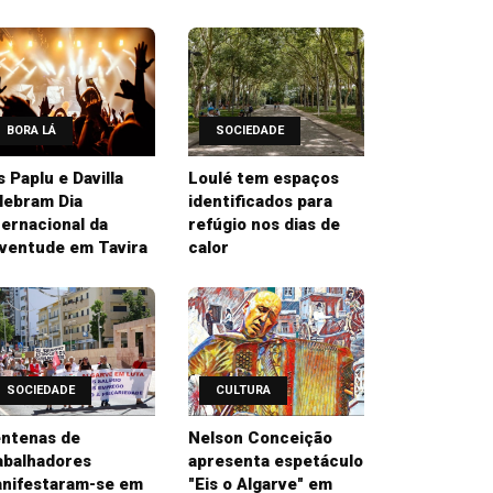
BORA LÁ
SOCIEDADE
’s Paplu e Davilla
Loulé tem espaços
lebram Dia
identificados para
ternacional da
refúgio nos dias de
ventude em Tavira
calor
SOCIEDADE
CULTURA
ntenas de
Nelson Conceição
abalhadores
apresenta espetáculo
nifestaram-se em
"Eis o Algarve" em