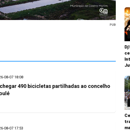
PUB
Dj
ce
In
Ju
26-08-07 18:08
chegar 490 bicicletas partilhadas ao concelho
oulé
Ce
tr
ma
26-08-07 17:53