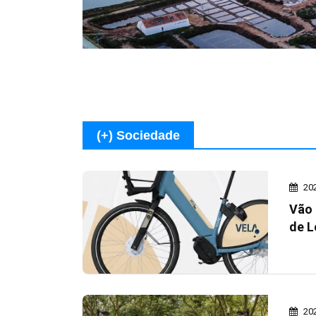
(+) Sociedade
20
Vão 
de L
20