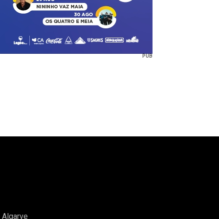
PUB
o Algarve