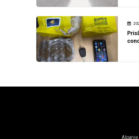
20
Pris
conc
Algarve 