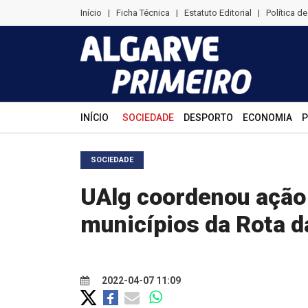
Início
|
Ficha Técnica
|
Estatuto Editorial
|
Política d
INÍCIO
SOCIEDADE
DESPORTO
ECONOMIA
P
SOCIEDADE
UAlg coordenou ação
municípios da Rota d
2022-04-07 11:09