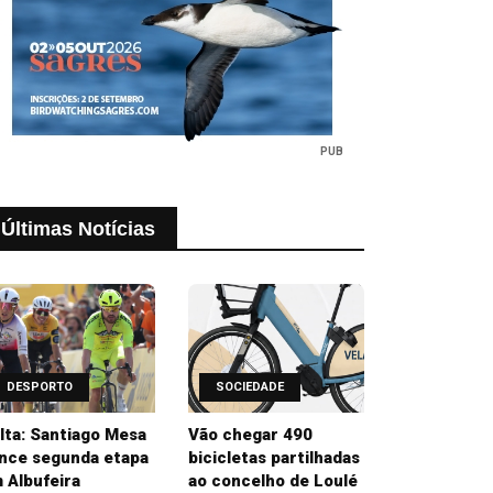
PUB
Últimas Notícias
DESPORTO
SOCIEDADE
lta: Santiago Mesa
Vão chegar 490
nce segunda etapa
bicicletas partilhadas
 Albufeira
ao concelho de Loulé