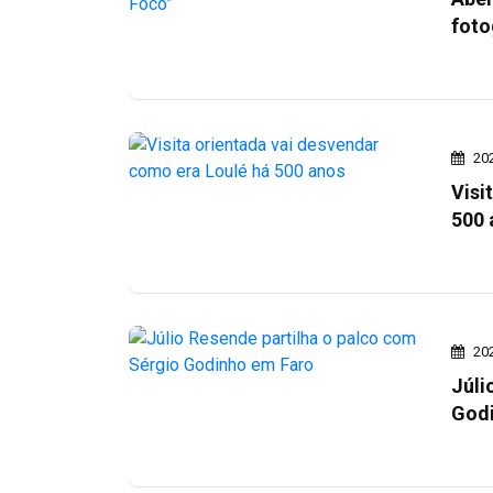
foto
20
Visi
500 
20
Júli
Godi