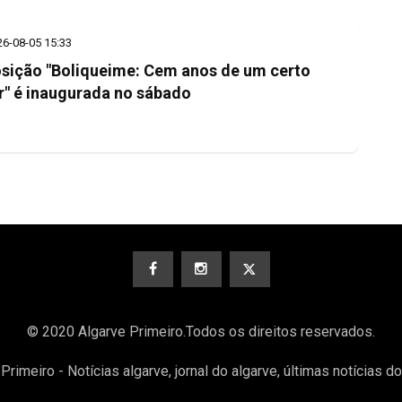
26-08-05 15:33
sição "Boliqueime: Cem anos de um certo
r" é inaugurada no sábado
© 2020 Algarve Primeiro.Todos os direitos reservados.
Primeiro - Notícias algarve, jornal do algarve, últimas notícias d