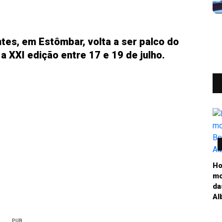
ntes, em Estômbar, volta a ser palco do
a XXI edição entre 17 e 19 de julho.
Ho
mo
da
Al
PUB