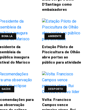
D'Santiago como
embaixadores
BORA LÁ
AMBIENTE
esidente da
Estação Piloto de
sembleia da
Piscicultura de Olhão
pública inaugura
abre portas ao
stival do Marisco
público para atividade
SAÚDE
DESPORTO
comendações para
Volta: Francisco
a observação
Campos vence