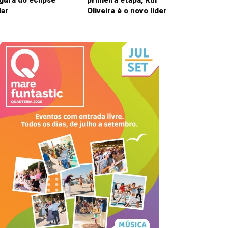
gura do eclipse
primeira etapa, Rui
lar
Oliveira é o novo líder