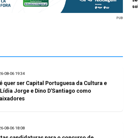
se
so
PUB
26-08-06 19:34
é quer ser Capital Portuguesa da Cultura e
 Lídia Jorge e Dino D'Santiago como
aixadores
26-08-06 18:08
tas candidaturas para o concurso de