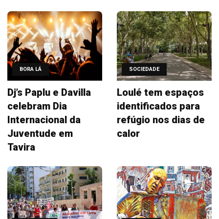
BORA LÁ
SOCIEDADE
Dj’s Paplu e Davilla
Loulé tem espaços
celebram Dia
identificados para
Internacional da
refúgio nos dias de
Juventude em
calor
Tavira