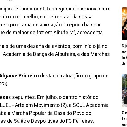
icípio, “é fundamental assegurar a harmonia entre
ento do concelho, e o bem-estar da nossa
que o programa de animação da época balnear
e de melhor se faz em Albufeira”, acrescenta.
mais de uma dezena de eventos, com início já no
Dj
ce
– Academia de Dança de Albufeira, e das Marchas
In
Ju
Algarve Primeiro
destaca a atuação do grupo de
25).
es seguintes. Em julho, o centro histórico
 LUEL - Arte em Movimento (2), e SOUL Academia
cebe a Marcha Popular da Casa do Povo do
Ce
tr
s de Salão e Desportivas do FC Ferreiras.
ma