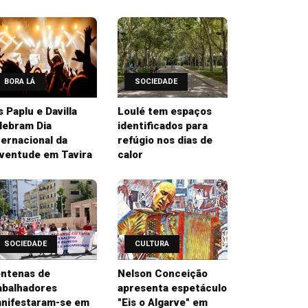
BORA LÁ
SOCIEDADE
’s Paplu e Davilla
Loulé tem espaços
lebram Dia
identificados para
ternacional da
refúgio nos dias de
ventude em Tavira
calor
SOCIEDADE
CULTURA
ntenas de
Nelson Conceição
abalhadores
apresenta espetáculo
nifestaram-se em
"Eis o Algarve" em