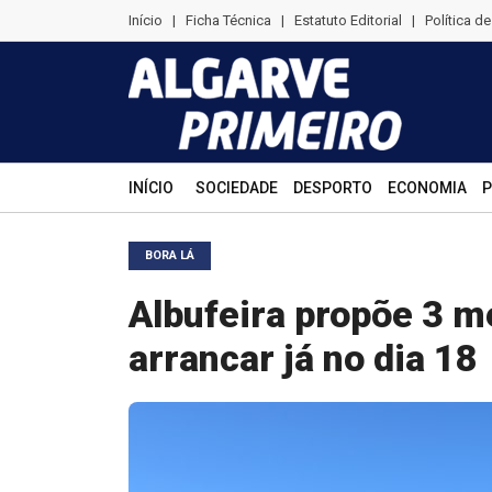
Início
|
Ficha Técnica
|
Estatuto Editorial
|
Política d
INÍCIO
SOCIEDADE
DESPORTO
ECONOMIA
P
BORA LÁ
Albufeira propõe 3 m
arrancar já no dia 18