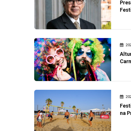
Pres
Fest
20
Altu
Carn
20
Fest
na P