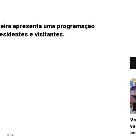
ufeira apresenta uma programação
esidentes e visitantes.
Vo
ve
em
PUB