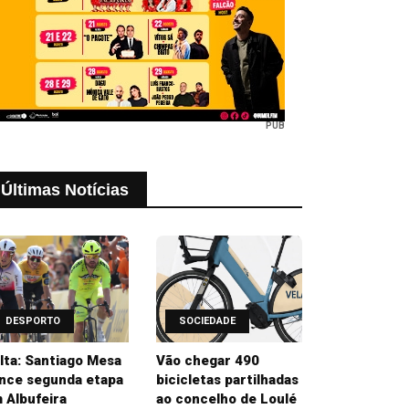
PUB
Últimas Notícias
DESPORTO
SOCIEDADE
lta: Santiago Mesa
Vão chegar 490
nce segunda etapa
bicicletas partilhadas
 Albufeira
ao concelho de Loulé